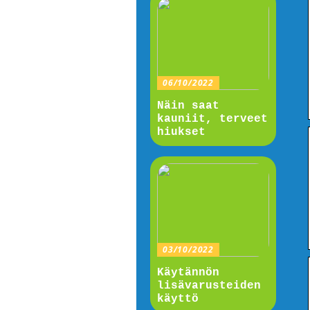
06/10/2022
Näin saat
kauniit, terveet
hiukset
03/10/2022
Käytännön
lisävarusteiden
käyttö