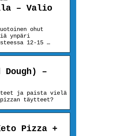
lla – Valio
uotoinen ohut
iä ynpäri
steessa 12-15 …
d Dough) –
teet ja paista vielä
pizzan täytteet?
Keto Pizza +