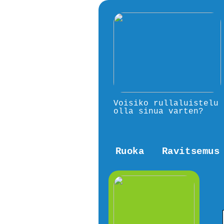
Voisiko rullaluistelu
olla sinua varten?
Ruoka
Ravitsemus