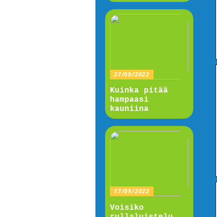
27/09/2022
Kuinka pitää
hampaasi
kauniina
17/09/2022
Voisiko
rullaluistelu