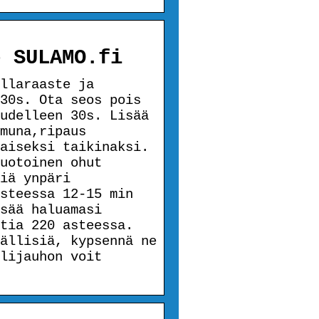
– SULAMO.fi
llaraaste ja
30s. Ota seos pois
udelleen 30s. Lisää
muna,ripaus
aiseksi taikinaksi.
uotoinen ohut
iä ynpäri
steessa 12-15 min
sää haluamasi
ttia 220 asteessa.
ällisiä, kypsennä ne
lijauhon voit