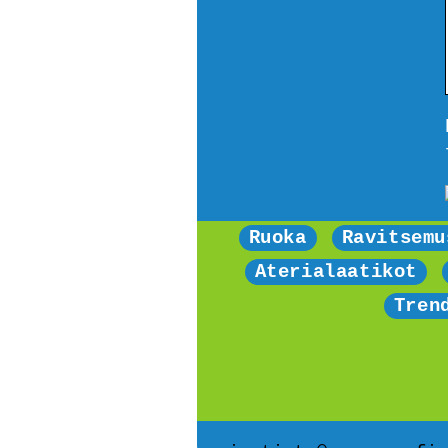
Ruoka
Ravitsemu
Aterialaatikot
Tren