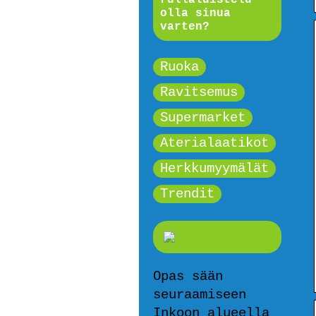
olla sinua
varten?
Ruoka
Ravitsemus
Supermarket
Aterialaatikot
Herkkumyymälät
Trendit
Opas sään
seuraamiseen
Inkoon alueella