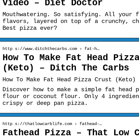
Video – Diet Doctor
Mouthwatering. So satisfying. All your f
flavors, layered on top of a crunchy, ch
Best pizza ever?
http s://www.ditchthecarbs.com › fat-h…
How To Make Fat Head Pizz
(Keto) – Ditch The Carbs
How To Make Fat Head Pizza Crust (Keto) 
Discover how to make a simple fat head p
flour or coconut flour. Only 4 ingredien
crispy or deep pan pizza.
http s://thatlowcarblife.com › fathead-…
Fathead Pizza – That Low 