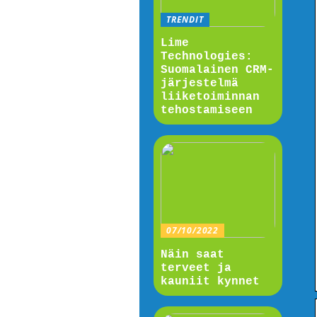
TRENDIT
Lime
Technologies:
Suomalainen CRM-
järjestelmä
liiketoiminnan
tehostamiseen
07/10/2022
Näin saat
terveet ja
kauniit kynnet