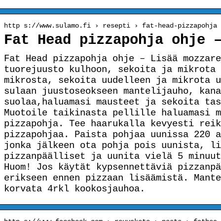
http s://www.sulamo.fi › resepti › fat-head-pizzapohja
Fat Head pizzapohja ohje 
Fat Head pizzapohja ohje – Lisää mozzare
tuorejuusto kulhoon, sekoita ja mikrota 
mikrosta, sekoita uudelleen ja mikrota u
sulaan juustoseokseen mantelijauho, kana
suolaa,haluamasi mausteet ja sekoita tas
Muotoile taikinasta pellille haluamasi m
pizzapohja. Tee haarukalla kevyesti reik
pizzapohjaa. Paista pohjaa uunissa 220 a
jonka jälkeen ota pohja pois uunista, li
pizzanpäälliset ja uunita vielä 5 minuu
Huom! Jos käytät kypsennettäviä pizzanpä
erikseen ennen pizzaan lisäämistä. Mante
korvata 4rkl kookosjauhoa.