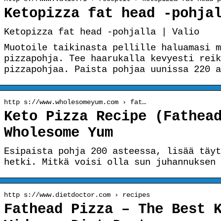
Ketopizza fat head -pohja
Ketopizza fat head -pohjalla | Valio
Muotoile taikinasta pellille haluamasi m
pizzapohja. Tee haarukalla kevyesti reik
pizzapohjaa. Paista pohjaa uunissa 220 a
http s://www.wholesomeyum.com › fat…
Keto Pizza Recipe (Fathea
Wholesome Yum
Esipaista pohja 200 asteessa, lisää täyt
hetki. Mitkä voisi olla sun juhannuksen 
http s://www.dietdoctor.com › recipes
Fathead Pizza – The Best 