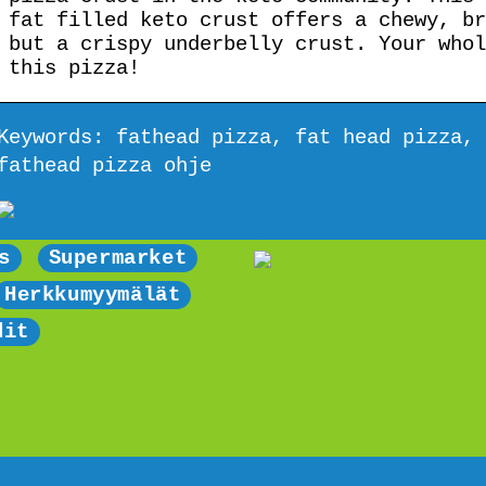
fat filled keto crust offers a chewy, br
but a crispy underbelly crust. Your whol
this pizza!
Keywords: fathead pizza, fat head pizza, 
fathead pizza ohje
s
Supermarket
Herkkumyymälät
dit