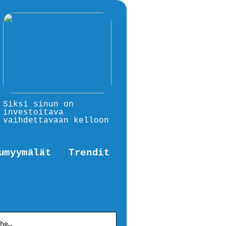
Siksi sinun on
investoitava
vaihdettavaan kelloon
umyymälät
Trendit
he…