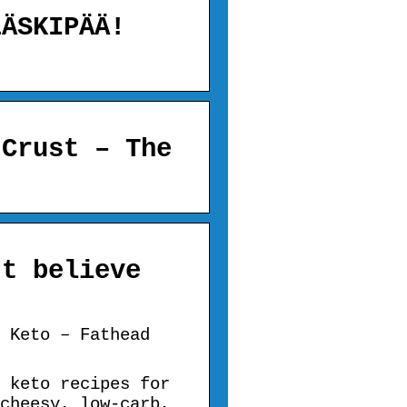
LÄSKIPÄÄ!
 Crust – The
’t believe
 Keto – Fathead
 keto recipes for
cheesy, low-carb,