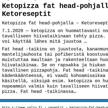
Ketopizza fat head-pohjal
Ketoreseptit
Ketopizza fat head-pohjalla – Ketoresept
7.1.2020 — ketopizza on huomattavasti no
tavalliseen hiivataikinaan tehty pizza. 
voi käyttää lähes mitä juustoa …
Fat head -taikina on juustosta, kananmun
mantelijauhosta tai pofiberistä koostuva
muistuttaa maultaan ja rakenteeltaan huo
hiivataikinaa. Se on rapsakka ja hiukan 
tavallinen pizzapohja. Fat head -taikina
kädenkäänteessä, ei vaadi kohoamisaikaa 
käsitellä, siksipä esim. ketopizza on hu
nopeammin valmis kuin tavalliseen hiivat
pizza. Fat head -taikinassa…
http s://www.valio.fi › reseptit › ketopizza-fat-head–p