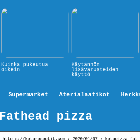
Kuinka pukeutua
Käytännön
oikein
lisävarusteiden
käyttö
Supermarket
Aterialaatikot
Herkk
Fathead pizza
http s://ketoreseptit.com › 2020/01/07 › ketopizza-fat-