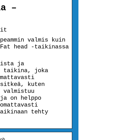
la –
it
peammin valmis kuin
Fat head -taikinassa
ista ja
 taikina, joka
mattavasti
sitkeä, kuten
 valmistuu
ja on helppo
omattavasti
aikinaan tehty
oh…