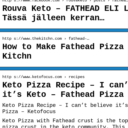
http s://www.facebook.com › rouvaketo › posts › fathea…
Rouva Keto – FATHEAD ELI 
Tässä jälleen kerran…
http s://www.thekitchn.com › fathead-…
How to Make Fathead Pizza
Kitchn
http s://www.ketofocus.com › recipes
Keto Pizza Recipe – I can
it’s Keto – Fathead Pizza
Keto Pizza Recipe – I can’t believe it’s
Pizza – Ketofocus
Keto Pizza with Fathead crust is the top
pizza crust in the keto community. This 