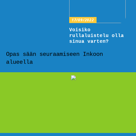
17/09/2022
Voisiko
rullaluistelu olla
sinua varten?
Opas sään seuraamiseen Inkoon
alueella