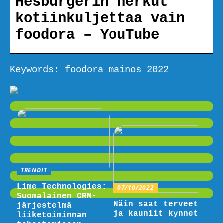
Hesburgerin herkut
kotiinkuljettaa vain
foodora – YouTube
Keywords: foodora mainos 2022
TRENDIT
Lime Technologies:
07/10/2022
Suomalainen CRM-
Näin saat terveet
järjestelmä
ja kauniit kynnet
liiketoiminnan