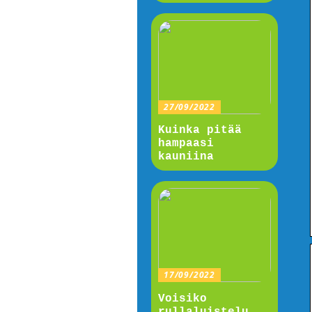
27/09/2022
Kuinka pitää
hampaasi
kauniina
17/09/2022
Voisiko
rullaluistelu