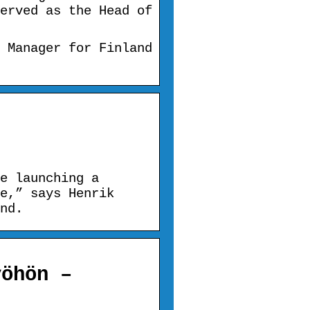
erved as the Head of
 Manager for Finland
e launching a
e,” says Henrik
nd.
yöhön –