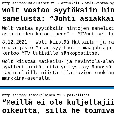
http s://www.mtvuutiset.fi › artikkeli › wolt-vastaa-sy
Wolt vastaa syytöksiin hi
sanelusta: “Johti asiakka
Wolt vastaa syytöksiin hintojen sanelust
asiakkaiden katoamiseen” – MTVuutiset.fi
8.12.2021 — Wolt kiistää Matkailu- ja ra
etujärjestö Maran syytteet … maajohtaja 
kertoo MTV Uutisille sähköpostitse.
Wolt kiistää Matkailu- ja ravintola-alan
syytteet siitä, että yritys käytännössä 
ravintoloille niistä tilattavien ruokien
markkina-asemalla.
http s://www.tamperelainen.fi › paikalliset
“Meillä ei ole kuljettaji
oikeutta, sillä he toimiv