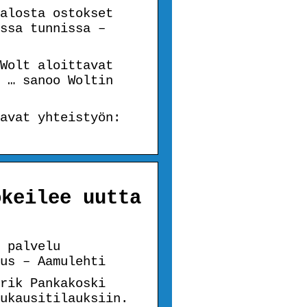
alosta ostokset
ssa tunnissa –
Wolt aloittavat
 … sanoo Woltin
avat yhteistyön:
okeilee uutta
 palvelu
us – Aamulehti
rik Pankakoski
ukausitilauksiin.