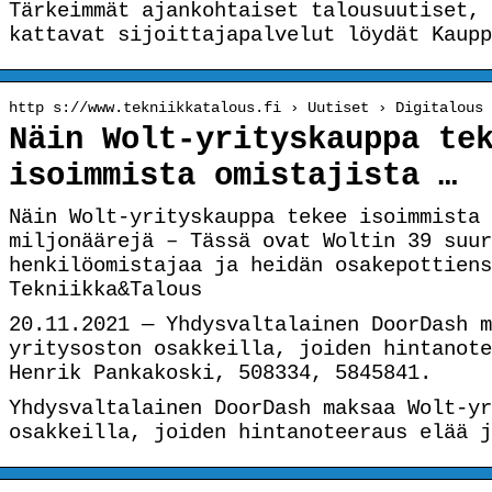
Tärkeimmät ajankohtaiset talousuutiset, 
kattavat sijoittajapalvelut löydät Kaupp
http s://www.tekniikkatalous.fi › Uutiset › Digitalous
Näin Wolt-yrityskauppa te
isoimmista omistajista …
Näin Wolt-yrityskauppa tekee isoimmista 
miljonäärejä – Tässä ovat Woltin 39 suur
henkilöomistajaa ja heidän osakepottiens
Tekniikka&Talous
20.11.2021 — Yhdysvaltalainen DoorDash m
yritysoston osakkeilla, joiden hintanote
Henrik Pankakoski, 508334, 5845841.
Yhdysvaltalainen DoorDash maksaa Wolt-yr
osakkeilla, joiden hintanoteeraus elää j