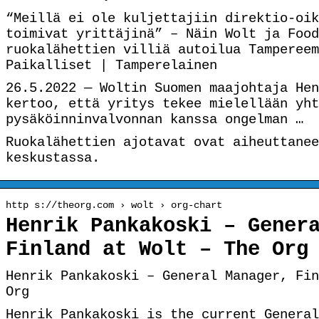
“Meillä ei ole kuljettajiin direktio-oik
toimivat yrittäjinä” – Näin Wolt ja Food
ruokalähettien villiä autoilua Tampereem
Paikalliset | Tamperelainen
26.5.2022 — Woltin Suomen maajohtaja Hen
kertoo, että yritys tekee mielellään yht
pysäköinninvalvonnan kanssa ongelman …
Ruokalähettien ajotavat ovat aiheuttanee
keskustassa.
http s://theorg.com › wolt › org-chart
Henrik Pankakoski – Gener
Finland at Wolt – The Org
Henrik Pankakoski – General Manager, Fin
Org
Henrik Pankakoski is the current General