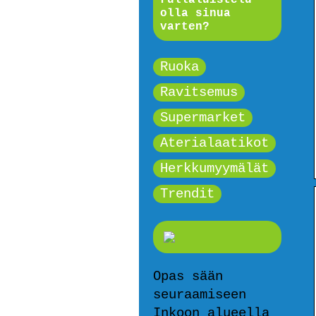
olla sinua
varten?
Ruoka
Ravitsemus
Supermarket
Aterialaatikot
Herkkumyymälät
Trendit
Opas sään
seuraamiseen
Inkoon alueella