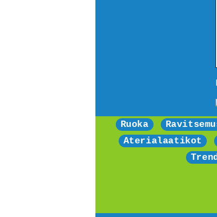
Ruoka
Ravitsemu
Aterialaatikot
Tren