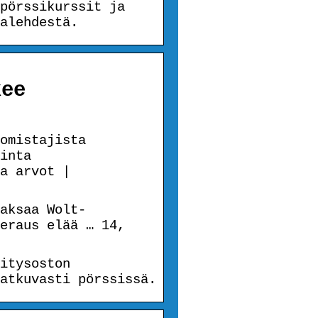
pörssikurssit ja
alehdestä.
kee
omistajista
inta
a arvot |
aksaa Wolt-
eraus elää … 14,
itysoston
atkuvasti pörssissä.