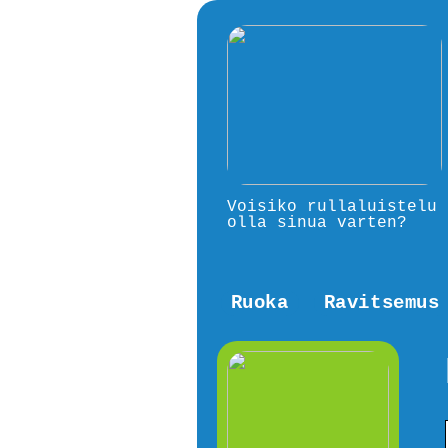
Voisiko rullaluistelu
olla sinua varten?
Ruoka
Ravitsemus