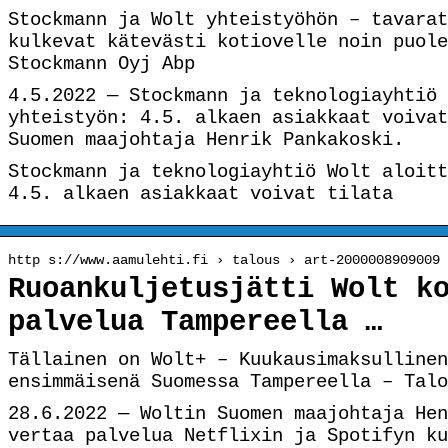
Stockmann ja Wolt yhteistyöhön – tavarat
kulkevat kätevästi kotiovelle noin puole
Stockmann Oyj Abp
4.5.2022 — Stockmann ja teknologiayhtiö 
yhteistyön: 4.5. alkaen asiakkaat voivat
Suomen maajohtaja Henrik Pankakoski.
Stockmann ja teknologiayhtiö Wolt aloitt
4.5. alkaen asiakkaat voivat tilata
http s://www.aamulehti.fi › talous › art-2000008909009
Ruoankuljetusjätti Wolt k
palvelua Tampereella …
Tällainen on Wolt+ – Kuukausimaksullinen
ensimmäisenä Suomessa Tampereella – Talo
28.6.2022 — Woltin Suomen maajohtaja Hen
vertaa palvelua Netflixin ja Spotifyn ku