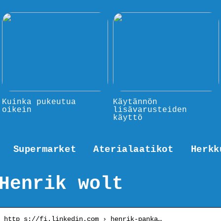
Kuinka pukeutua
Käytännön
oikein
lisävarusteiden
käyttö
Supermarket
Aterialaatikot
Herkk
Henrik wolt
http s://fi.linkedin.com › henrik-panka…