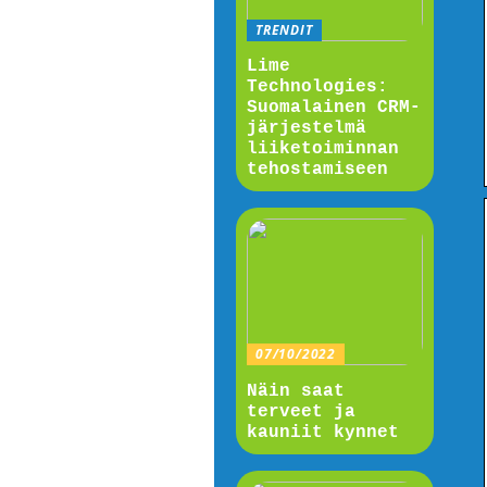
TRENDIT
Lime
Technologies:
Suomalainen CRM-
järjestelmä
liiketoiminnan
tehostamiseen
07/10/2022
Näin saat
terveet ja
kauniit kynnet