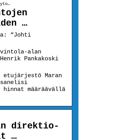
yto…
ntojen
iden …
a: “Johti
vintola-alan
Henrik Pankakoski
 etujärjestö Maran
sanelisi
 hinnat määräävällä
in direktio-
at …