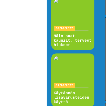
06/10/2022
Näin saat
kauniit, terveet
hiukset
03/10/2022
Käytännön
lisävarusteiden
käyttö