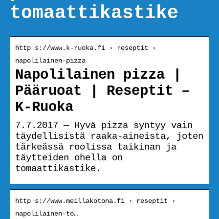
tomaattikastike
http s://www.k-ruoka.fi › reseptit ›
napolilainen-pizza
Napolilainen pizza |
Pääruoat | Reseptit –
K-Ruoka
7.7.2017 — Hyvä pizza syntyy vain
täydellisistä raaka-aineista, joten
tärkeässä roolissa taikinan ja
täytteiden ohella on
tomaattikastike.
http s://www.meillakotona.fi › reseptit ›
napolilainen-to…