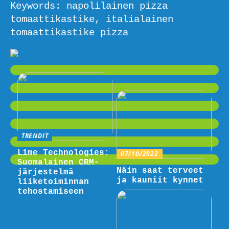
Keywords: napolilainen pizza
tomaattikastike, italialainen
tomaattikastike pizza
TRENDIT
Lime Technologies:
07/10/2022
Suomalainen CRM-
Näin saat terveet
järjestelmä
ja kauniit kynnet
liiketoiminnan
tehostamiseen