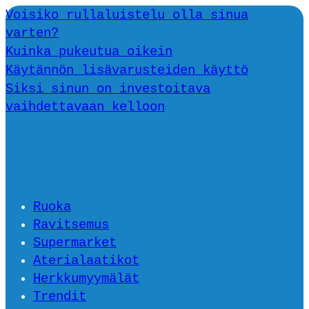
Voisiko rullaluistelu olla sinua
varten?
Kuinka pukeutua oikein
Käytännön lisävarusteiden käyttö
Siksi sinun on investoitava
vaihdettavaan kelloon
Ruoka
Ravitsemus
Supermarket
Aterialaatikot
Herkkumyymälät
Trendit