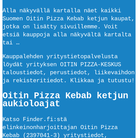
Alla näkyvällä kartalla näet kaikki
Suomen Oitin Pizza Kebab ketjun kaupat,
jotka on lisätty sivuillemme. Voit
etsiä kauppoja alla näkyvältä kartalta
tai …
Kauppalehden yritystietopalvelusta
löydät yrityksen OITIN PIZZA-KESKUS
taloustiedot, perustiedot, liikevaihdon
ja rekisteritiedot. Klikkaa ja tutustu!
Oitin Pizza Kebab ketjun
aukioloajat
Katso Finder.fi:stä
elinkeinonharjoittajan Oitin Pizza
Kebab (2397041-3) yritystiedot,