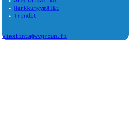
Aterialaatikot
Herkkumyymälät
Trendit
viestinta@vvgroup.fi