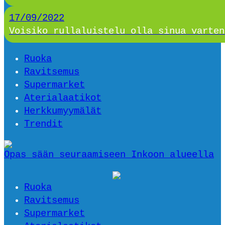
17/09/2022
Voisiko rullaluistelu olla sinua varten
Ruoka
Ravitsemus
Supermarket
Aterialaatikot
Herkkumyymälät
Trendit
Opas sään seuraamiseen Inkoon alueella
Ruoka
Ravitsemus
Supermarket