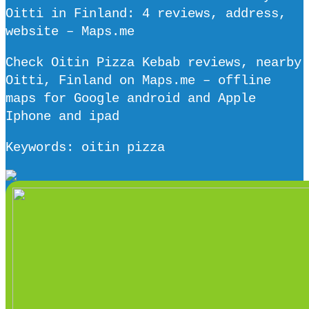
Oitti in Finland: 4 reviews, address,
website – Maps.me
Check Oitin Pizza Kebab reviews, nearby
Oitti, Finland on Maps.me – offline
maps for Google android and Apple
Iphone and ipad
Keywords: oitin pizza