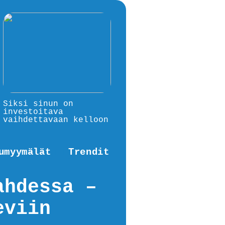
Siksi sinun on
investoitava
vaihdettavaan kelloon
umyymälät
Trendit
ahdessa –
eviin