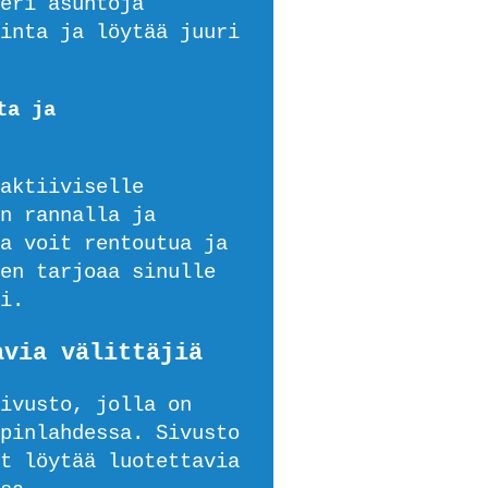
eri asuntoja
inta ja löytää juuri
ta ja
aktiiviselle
n rannalla ja
a voit rentoutua ja
en tarjoaa sinulle
i.
avia välittäjiä
ivusto, jolla on
pinlahdessa. Sivusto
t löytää luotettavia