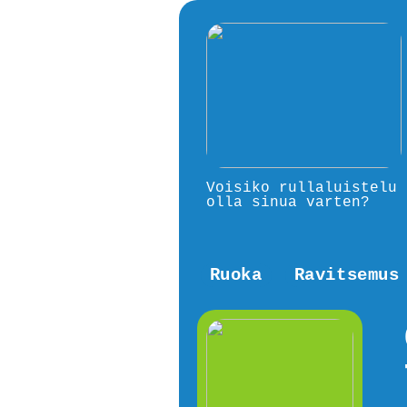
Voisiko rullaluistelu
olla sinua varten?
Ruoka
Ravitsemus