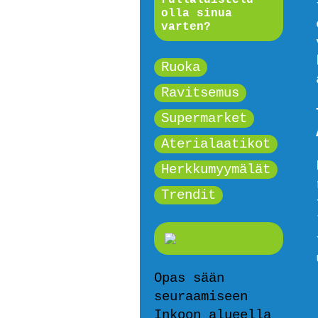
olla sinua
varten?
Ruoka
Ravitsemus
Supermarket
Aterialaatikot
Herkkumyymälät
Trendit
Opas sään
seuraamiseen
Inkoon alueella