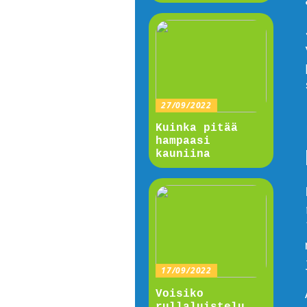
27/09/2022
Kuinka pitää
hampaasi
kauniina
17/09/2022
Voisiko
rullaluistelu