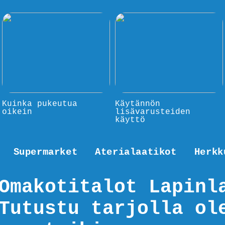
Kuinka pukeutua
Käytännön
oikein
lisävarusteiden
käyttö
Supermarket
Aterialaatikot
Herkk
Omakotitalot Lapinl
Tutustu tarjolla ol