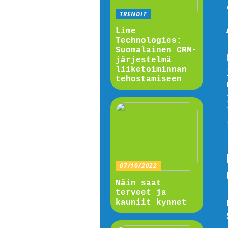
TRENDIT
Lime
Technologies:
Suomalainen CRM-
järjestelmä
liiketoiminnan
tehostamiseen
07/10/2022
Näin saat
terveet ja
kauniit kynnet