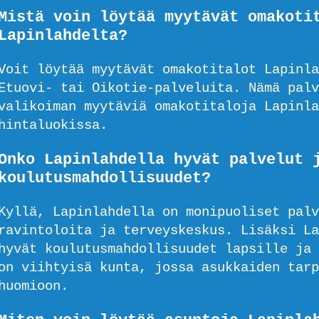
Mistä voin löytää myytävät omakoti
Lapinlahdelta?
Voit löytää myytävät omakotitalot Lapinla
Etuovi- tai Oikotie-palveluita. Nämä palv
valikoiman myytäviä omakotitaloja Lapinla
hintaluokissa.
Onko Lapinlahdella hyvät palvelut 
koulutusmahdollisuudet?
Kyllä, Lapinlahdella on monipuoliset palv
ravintoloita ja terveyskeskus. Lisäksi La
hyvät koulutusmahdollisuudet lapsille ja 
on viihtyisä kunta, jossa asukkaiden tarp
huomioon.