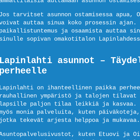
ammattilaisia auttamaan asunnon ostamises
Jos tarvitset asunnon ostamisessa apua, O
voivat auttaa sinua koko prosessin ajan. 
paikallistuntemus ja osaamista auttaa sin
sinulle sopivan omakotitalon Lapinlahdess
Lapinlahti asunnot – Täyde
perheelle
Lapinlahti on ihanteellinen paikka perhee
rauhallinen ympäristö ja talojen tilavat 
lapsille paljon tilaa leikkiä ja kasvaa. 
myös monia palveluita, kuten päiväkoteja,
jotka tekevät arjesta helppoa ja mukavaa.
Asuntopalvelusivustot, kuten Etuovi ja Oi