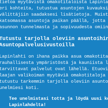
tietoa myytävistä omakotitaloista Lapinla
eri kohteita, tutustua asuntojen kuvauksi
välittäjiin saadaksesi lisätietoja. Muist
katsomassa asuntoja paikan päällä, jotta 
asunnon tunnelmasta ja sopivuudesta omiin
Tutustu tarjolla oleviin asuntoihi
Asuntopalvelusivustoilla
Lapinlahti on ihana paikka asua omakotita
rauhallisesta ympäristöstä ja kauniista l
tarvittavat palvelut ovat lähellä. Etuovi
laajan valikoiman myytäviä omakotitaloja 
tutustu tarkemmin tarjolla oleviin asunto
unelmiesi koti.
Tee unelmistasi totta ja löydä uusi k
Lapinlahdelta!