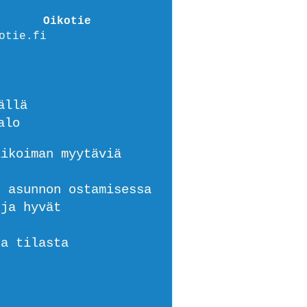
Oikotie
otie.fi
ällä
alo
likoiman myytäviä
n asunnon ostamisessa
 ja hyvät
ja tilasta