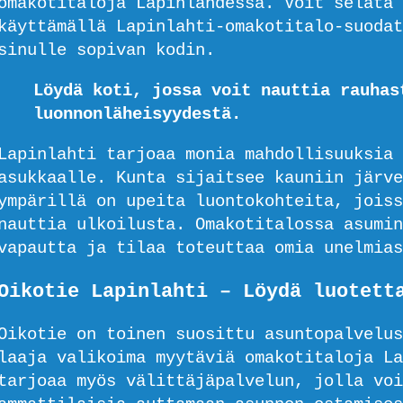
omakotitaloja Lapinlahdessa. Voit selata 
käyttämällä Lapinlahti-omakotitalo-suodat
sinulle sopivan kodin.
Löydä koti, jossa voit nauttia rauhas
luonnonläheisyydestä.
Lapinlahti tarjoaa monia mahdollisuuksia 
asukkaalle. Kunta sijaitsee kauniin järve
ympärillä on upeita luontokohteita, joiss
nauttia ulkoilusta. Omakotitalossa asumin
vapautta ja tilaa toteuttaa omia unelmias
Oikotie Lapinlahti – Löydä luotett
Oikotie on toinen suosittu asuntopalvelus
laaja valikoima myytäviä omakotitaloja La
tarjoaa myös välittäjäpalvelun, jolla voi