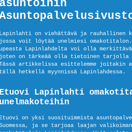
asuntoihin
Asuntopalvelusivust
Lapinlahti on viehättävä ja rauhallinen k
jossa voit löytää unelmiesi omakotitalon.
upeasta Lapinlahdelta voi olla merkittävä
joten on tärkeää olla tietoinen tarjolla 
Tässä artikkelissa esittelemme joitakin a
tällä hetkellä myynnissä Lapinlahdessa.
Etuovi Lapinlahti omakotit
unelmakoteihin
Etuovi on yksi suosituimmista asuntopalve
Suomessa, ja se tarjoaa laajan valikoiman