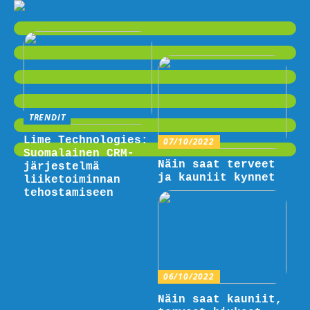
TRENDIT
Lime Technologies:
07/10/2022
Suomalainen CRM-
Näin saat terveet
järjestelmä
ja kauniit kynnet
liiketoiminnan
tehostamiseen
06/10/2022
Näin saat kauniit,