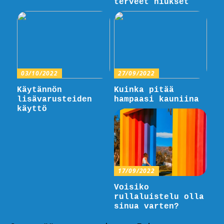
terveet hiukset
03/10/2022
27/09/2022
Käytännön
Kuinka pitää
lisävarusteiden
hampaasi kauniina
käyttö
17/09/2022
Voisiko
rullaluistelu olla
sinua varten?