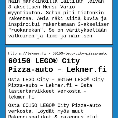
näin markkinoilla Laitilan leivän
3-akselisen Mersu Vario -
myyntiauton. Sehän piti tietenkin
rakentaa. Awis näki siitä kuvia ja
inspiroitui rakentamaan 3-akselisen
"ruokarekan". Se on väritykseltään
valkoinen ja lime ja näin sen
http s://lekmer.fi › 60150-lego-city-pizza-auto
60150 LEGO® City
Pizza-auto – Lekmer.fi
Osta LEGO City – 60150 LEGO® City
Pizza-auto – Lekmer.fi – Osta
lastentarvikkeet verkosta –
lekmer.fi
Osta 60150 LEGO® City Pizza-auto
verkosta. Löydät myös muut
Rakennuspalikat & rakennuslelut