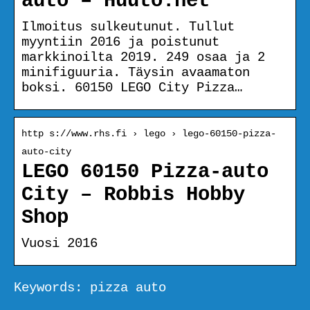
auto – Huuto.net
Ilmoitus sulkeutunut. Tullut
myyntiin 2016 ja poistunut
markkinoilta 2019. 249 osaa ja 2
minifiguuria. Täysin avaamaton
boksi. 60150 LEGO City Pizza…
http s://www.rhs.fi › lego › lego-60150-pizza-
auto-city
LEGO 60150 Pizza-auto
City – Robbis Hobby
Shop
Vuosi 2016
Keywords: pizza auto