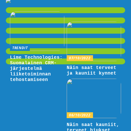
TRENDIT
Lime Technologies:
07/10/2022
Suomalainen CRM-
Näin saat terveet
järjestelmä
ja kauniit kynnet
liiketoiminnan
tehostamiseen
06/10/2022
Näin saat kauniit,
terveet hiukset