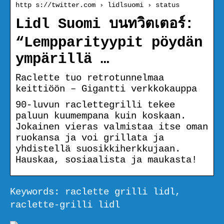
http s://twitter.com › lidlsuomi › status
Lidl Suomi บนทวิตเตอร์:
“Lempparityypit pöydän
ympärillä …
Raclette tuo retrotunnelmaa
keittiöön – Gigantti verkkokauppa
90-luvun raclettegrilli tekee
paluun kuumempana kuin koskaan.
Jokainen vieras valmistaa itse oman
ruokansa ja voi grillata ja
yhdistellä suosikkiherkkujaan.
Hauskaa, sosiaalista ja maukasta!
Keywords: raclette grilli lidl,
raclette-grilli lidl