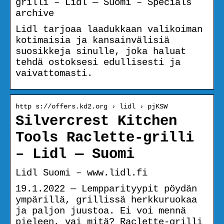
grilli – Lidl — Suomi – Specials
archive
Lidl tarjoaa laadukkaan valikoiman
kotimaisia ja kansainvälisiä
suosikkeja sinulle, joka haluat
tehdä ostoksesi edullisesti ja
vaivattomasti.
http s://offers.kd2.org › lidl › pjKSW
Silvercrest Kitchen
Tools Raclette-grilli
– Lidl — Suomi
Lidl Suomi – www.lidl.fi
19.1.2022 — Lempparityypit pöydän
ympärillä, grillissä herkkuruokaa
ja paljon juustoa. Ei voi mennä
pieleen, vai mitä? Raclette-grilli