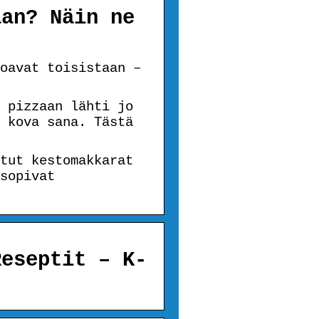
aan? Näin ne
oavat toisistaan –
 pizzaan lähti jo
 kova sana. Tästä
tut kestomakkarat
sopivat
Reseptit – K-