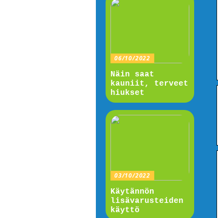
06/10/2022
Näin saat
kauniit, terveet
hiukset
03/10/2022
Käytännön
lisävarusteiden
käyttö