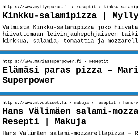
http s://www.myllynparas.fi › reseptit › kinkku-salamip
Kinkku-salamipizza | Myll
Valmista Kinkku-salamipizza joko hiivata
hiivattomaan leivinjauhepohjaiseen taiki
kinkkua, salamia, tomaattia ja mozzarell
http s://www.mariassuperpower.fi › Reseptit
Elämäsi paras pizza – Mar
Superpower
http s://www.mtvuutiset.fi › makuja › reseptit › hans-v
Hans Välimäen salami-mozz
Resepti | Makuja
Hans Välimäen salami-mozzarellapizza – R