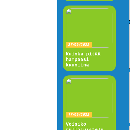
27/09/2022
Kuinka pitää
hampaasi
kauniina
17/09/2022
Voisiko
rullaluistelu