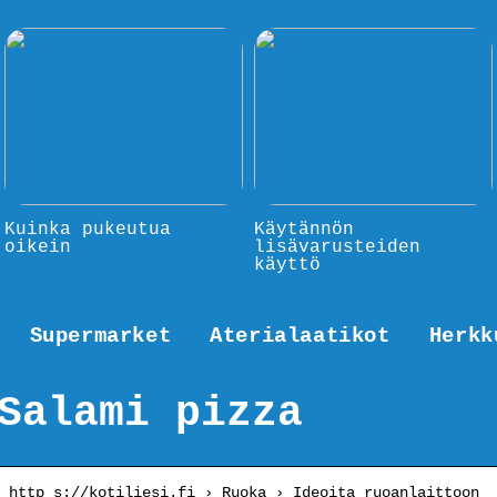
Kuinka pukeutua
Käytännön
oikein
lisävarusteiden
käyttö
Supermarket
Aterialaatikot
Herkk
Salami pizza
http s://kotiliesi.fi › Ruoka › Ideoita ruoanlaittoon