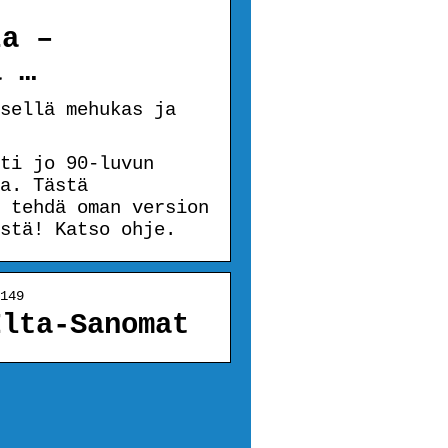
za –
a …
sellä mehukas ja
ti jo 90-luvun
a. Tästä
 tehdä oman version
stä! Katso ohje.
149
Ilta-Sanomat