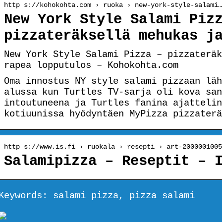
http s://kohokohta.com › ruoka › new-york-style-salami…
New York Style Salami Piz
pizzateräksellä mehukas j
New York Style Salami Pizza – pizzateräk
rapea lopputulos – Kohokohta.com
Oma innostus NY style salami pizzaan läh
alussa kun Turtles TV-sarja oli kova san
intoutuneena ja Turtles fanina ajattelin
kotiuunissa hyödyntäen MyPizza pizzaterä
http s://www.is.fi › ruokala › resepti › art-2000001005
Salamipizza – Reseptit – 
Keywords: salami pizza, pizza salami