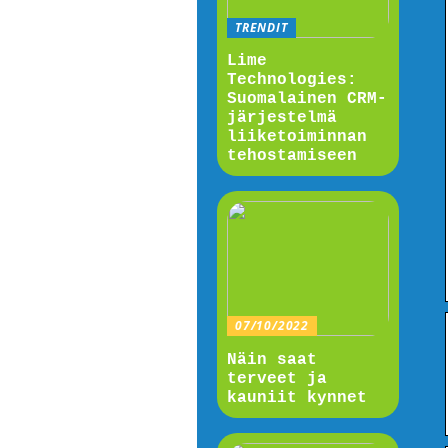
TRENDIT
Lime
Technologies:
Suomalainen CRM-
järjestelmä
liiketoiminnan
tehostamiseen
07/10/2022
Näin saat
terveet ja
kauniit kynnet