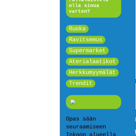
olla sinua
varten?
Ruoka
Ravitsemus
Supermarket
Aterialaatikot
Herkkumyymälät
Trendit
Opas sään
seuraamiseen
Inkoon alueella