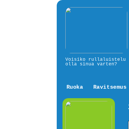
Voisiko rullaluistelu
olla sinua varten?
Ruoka
Ravitsemus