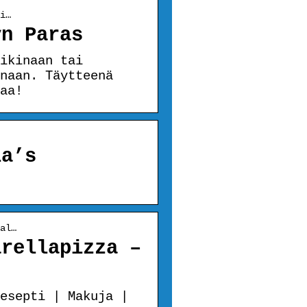
i…
yn Paras
ikinaan tai
naan. Täytteenä
aa!
ia’s
al…
arellapizza –
esepti | Makuja |