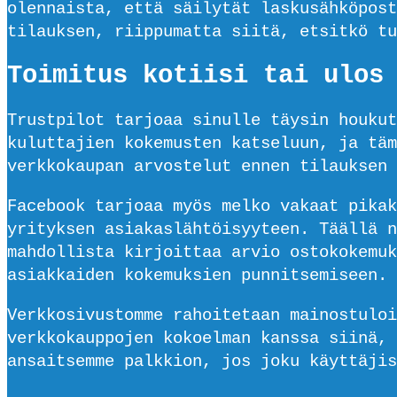
olennaista, että säilytät laskusähköpost
tilauksen, riippumatta siitä, etsitkö tu
Toimitus kotiisi tai ulos
Trustpilot tarjoaa sinulle täysin houkut
kuluttajien kokemusten katseluun, ja täm
verkkokaupan arvostelut ennen tilauksen 
Facebook tarjoaa myös melko vakaat pikak
yrityksen asiakaslähtöisyyteen. Täällä n
mahdollista kirjoittaa arvio ostokokemuk
asiakkaiden kokemuksien punnitsemiseen.
Verkkosivustomme rahoitetaan mainostuloi
verkkokauppojen kokoelman kanssa siinä,
ansaitsemme palkkion, jos joku käyttäjis