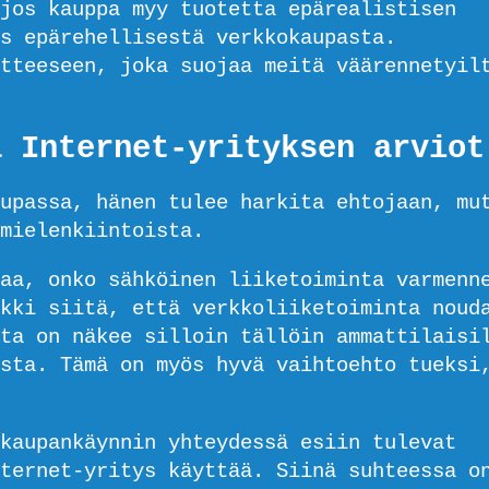
jos kauppa myy tuotetta epärealistisen
s epärehellisestä verkkokaupasta.
tteeseen, joka suojaa meitä väärennetyil
a Internet-yrityksen arviot
upassa, hänen tulee harkita ehtojaan, mu
mielenkiintoista.
aa, onko sähköinen liiketoiminta varmenn
kki siitä, että verkkoliiketoiminta noud
ta on näkee silloin tällöin ammattilaisi
sta. Tämä on myös hyvä vaihtoehto tueksi
kaupankäynnin yhteydessä esiin tulevat
ternet-yritys käyttää. Siinä suhteessa o