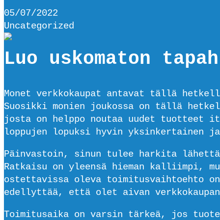
05/07/2022
Uncategorized
Luo uskomaton tapah
Monet verkkokaupat antavat tällä hetkell
Suosikki monien joukossa on tällä hetkel
josta on helppo noutaa uudet tuotteet it
loppujen lopuksi hyvin yksinkertainen ja
Päinvastoin, sinun tulee harkita lähettä
Ratkaisu on yleensä hieman kalliimpi, mu
ostettavissa oleva toimitusvaihtoehto on
edellyttää, että olet aivan verkkokaupan
Toimitusaika on varsin tärkeä, jos tuote