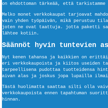
on ehdottoman tärkeää, että tarkistamme 
Melko monet verkkokaupat tarjoavat mahdo
vain yhden työpäivän, mikä perustuu tila
joten ne ovat taattuja. jotta paketti sa
lähtee kotiin.
Säännöt hyvin tuntevien a
Nyt kenen tahansa ja kaikkien on erittäi
eri verkkokaupoista ja kiitos useiden ta
tarpeellisena pudottaa tuotteidensa hint
aivan alas ja joskus jopa lupailla ilmai
Tästä huolimatta saattaa silti olla vaiv
verkkokaupoista ennen tapahtuman suoritt
hinnan.