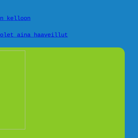
n kelloon
olet aina haaveillut