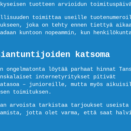
kyseisen tuotteen arvioidun toimituspäiv
llisuuden toimittaa useille tuotenumeroi
ukseen, joka on tehty ennen tiettyä aika
adaan kuntoon nopeammin, kun henkilökunt
siantuntijoiden katsoma
n ongelmatonta löytää parhaat hinnat Tan
nskalaiset internetyritykset pitivät
atasoa – junioreille, mutta myös aikuisi
sen toimituksen.
an arvoista tarkistaa tarjoukset useista
amista, jotta olet varma, että saat halv