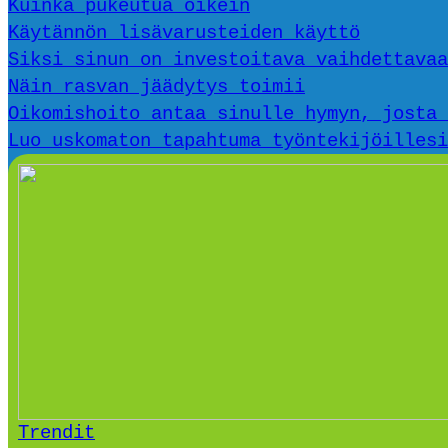
Kuinka pukeutua oikein
Käytännön lisävarusteiden käyttö
Siksi sinun on investoitava vaihdettavaa
Näin rasvan jäädytys toimii
Oikomishoito antaa sinulle hymyn, josta 
Luo uskomaton tapahtuma työntekijöillesi
Trendit