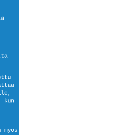
tä
tta
ettu
attaa
lle,
, kun
n myös