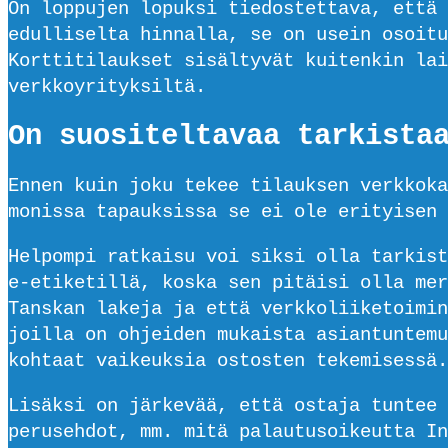
On loppujen lopuksi tiedostettava, että 
edulliselta hinnalla, se on usein osoitu
Korttitilaukset sisältyvät kuitenkin lai
verkkoyrityksiltä.
On suositeltavaa tarkista
Ennen kuin joku tekee tilauksen verkkoka
monissa tapauksissa se ei ole erityisen 
Helpompi ratkaisu voi siksi olla tarkist
e-etiketillä, koska sen pitäisi olla mer
Tanskan lakeja ja että verkkoliiketoimin
joilla on ohjeiden mukaista asiantuntemu
kohtaat vaikeuksia ostosten tekemisessä.
Lisäksi on järkevää, että ostaja tuntee 
perusehdot, mm. mitä palautusoikeutta In